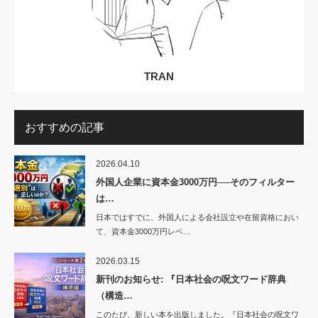
TRAN
おすすめの記事
2026.04.10
外国人企業に資本金3000万円──そのフィルター
は…
日本ではすでに、外国人による会社設立や在留資格におい
て、資本金3000万円レベ…
2026.03.15
新刊のお知らせ: 『日本社会の呪文ワード辞典
（構造…
このたび、新しい本を出版しました。『日本社会の呪文ワ