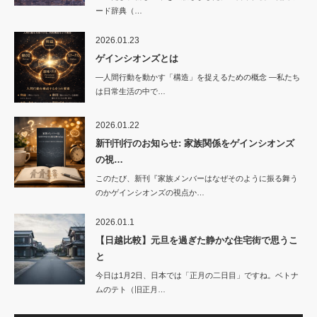
ード辞典（…
2026.01.23
ゲインシオンズとは
―人間行動を動かす「構造」を捉えるための概念 ―私たち
は日常生活の中で…
2026.01.22
新刊刊行のお知らせ: 家族関係をゲインシオンズ
の視…
このたび、新刊『家族メンバーはなぜそのように振る舞う
のかゲインシオンズの視点か…
2026.01.1
【日越比較】元旦を過ぎた静かな住宅街で思うこ
と
今日は1月2日、日本では「正月の二日目」ですね。ベトナ
ムのテト（旧正月…