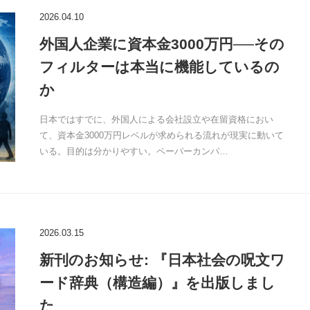
2026.04.10
外国人企業に資本金3000万円──その
フィルターは本当に機能しているの
か
日本ではすでに、外国人による会社設立や在留資格におい
て、資本金3000万円レベルが求められる流れが現実に動いて
いる。目的は分かりやすい。ペーパーカンパ…
2026.03.15
新刊のお知らせ: 『日本社会の呪文ワ
ード辞典（構造編）』を出版しまし
た