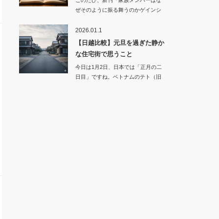
このたび、新刊『家族メンバーはな
ぜそのように振る舞うのかゲインシ
オンズの視点か…
2026.01.1
【日越比較】元旦を過ぎた静か
な住宅街で思うこと
今日は1月2日、日本では「正月の二
日目」ですね。ベトナムのテト（旧
正月…