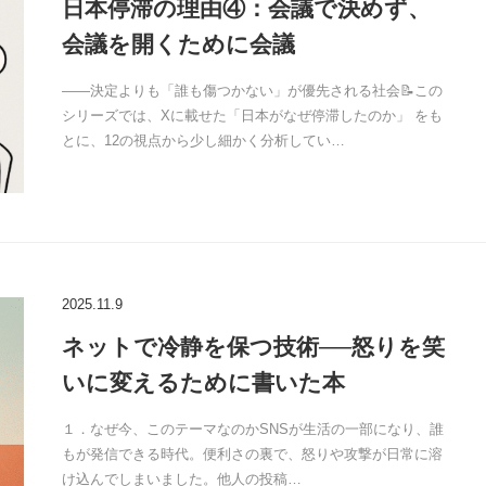
日本停滞の理由④：会議で決めず、
会議を開くために会議
――決定よりも「誰も傷つかない」が優先される社会📝この
シリーズでは、Xに載せた「日本がなぜ停滞したのか」 をも
とに、12の視点から少し細かく分析してい…
2025.11.9
ネットで冷静を保つ技術──怒りを笑
いに変えるために書いた本
１．なぜ今、このテーマなのかSNSが生活の一部になり、誰
もが発信できる時代。便利さの裏で、怒りや攻撃が日常に溶
け込んでしまいました。他人の投稿…