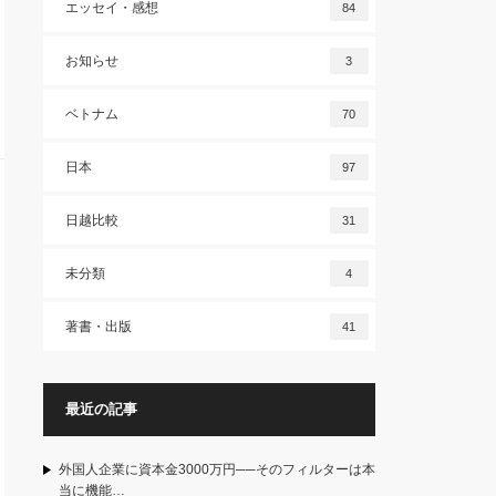
エッセイ・感想
84
お知らせ
3
ベトナム
70
日本
97
日越比較
31
未分類
4
著書・出版
41
最近の記事
外国人企業に資本金3000万円──そのフィルターは本
当に機能…