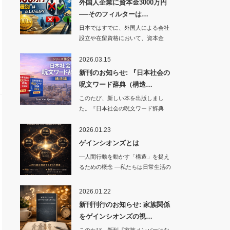
外国人企業に資本金3000万円
──そのフィルターは…
日本ではすでに、外国人による会社
設立や在留資格において、資本金
3000万円レベ…
2026.03.15
新刊のお知らせ: 『日本社会の
呪文ワード辞典（構造…
このたび、新しい本を出版しまし
た。『日本社会の呪文ワード辞典
（…
2026.01.23
ゲインシオンズとは
―人間行動を動かす「構造」を捉え
るための概念 ―私たちは日常生活の
中で…
2026.01.22
新刊刊行のお知らせ: 家族関係
をゲインシオンズの視…