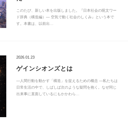
このたび、新しい本を出版しました。『日本社会の呪文ワー
ド辞典（構造編）― 空気で動く社会のしくみ』という本で
す。本書は、以前出…
2026.01.23
ゲインシオンズとは
―人間行動を動かす「構造」を捉えるための概念 ―私たちは
日常生活の中で、しばしば次のような疑問を抱く。なぜ同じ
出来事に直面しているにもかかわら…