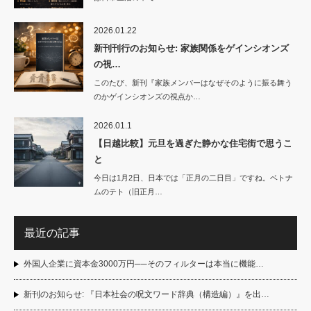
2026.01.22
新刊刊行のお知らせ: 家族関係をゲインシオンズ
の視…
このたび、新刊『家族メンバーはなぜそのように振る舞う
のかゲインシオンズの視点か…
2026.01.1
【日越比較】元旦を過ぎた静かな住宅街で思うこ
と
今日は1月2日、日本では「正月の二日目」ですね。ベトナ
ムのテト（旧正月…
最近の記事
外国人企業に資本金3000万円──そのフィルターは本当に機能…
新刊のお知らせ: 『日本社会の呪文ワード辞典（構造編）』を出…