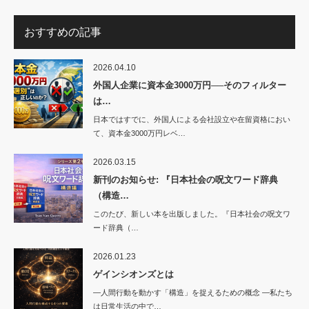
おすすめの記事
2026.04.10
外国人企業に資本金3000万円──そのフィルター
は…
日本ではすでに、外国人による会社設立や在留資格におい
て、資本金3000万円レベ…
2026.03.15
新刊のお知らせ: 『日本社会の呪文ワード辞典
（構造…
このたび、新しい本を出版しました。『日本社会の呪文ワ
ード辞典（…
2026.01.23
ゲインシオンズとは
―人間行動を動かす「構造」を捉えるための概念 ―私たち
は日常生活の中で…