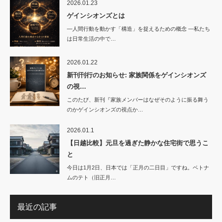
2026.01.23
ゲインシオンズとは
―人間行動を動かす「構造」を捉えるための概念 ―私たち
は日常生活の中で…
2026.01.22
新刊刊行のお知らせ: 家族関係をゲインシオンズ
の視…
このたび、新刊『家族メンバーはなぜそのように振る舞う
のかゲインシオンズの視点か…
2026.01.1
【日越比較】元旦を過ぎた静かな住宅街で思うこ
と
今日は1月2日、日本では「正月の二日目」ですね。ベトナ
ムのテト（旧正月…
最近の記事