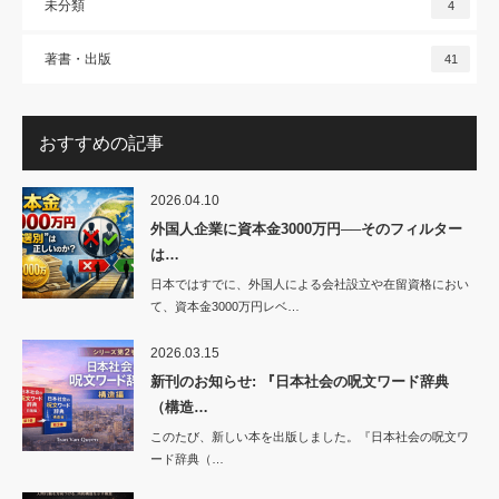
未分類
4
著書・出版
41
おすすめの記事
2026.04.10
外国人企業に資本金3000万円──そのフィルター
は…
日本ではすでに、外国人による会社設立や在留資格におい
て、資本金3000万円レベ…
2026.03.15
新刊のお知らせ: 『日本社会の呪文ワード辞典
（構造…
このたび、新しい本を出版しました。『日本社会の呪文ワ
ード辞典（…