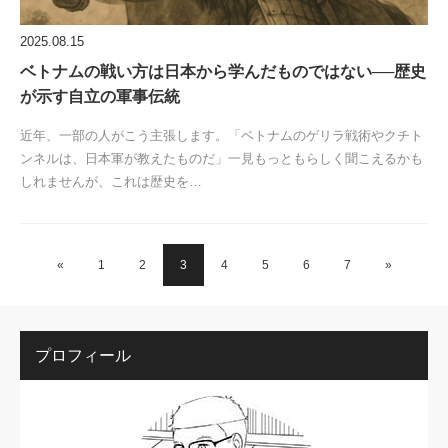
2025.08.15
ベトナムの戦い方は日本から学んだものではない──歴史
が示す自立の軍事伝統
近年、一部の人がこう主張します。「ベトナムのゲリラ戦術やクチト
ンネルは、日本軍が教えたものだ」一見もっともらしく聞こえるかも
しれませんが、これは歴史を…
«
1
2
3
4
5
6
7
»
プロフィール