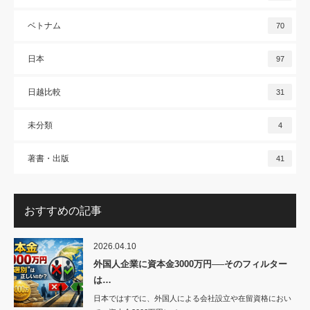
ベトナム
70
日本
97
日越比較
31
未分類
4
著書・出版
41
おすすめの記事
2026.04.10
外国人企業に資本金3000万円──そのフィルター
は…
日本ではすでに、外国人による会社設立や在留資格におい