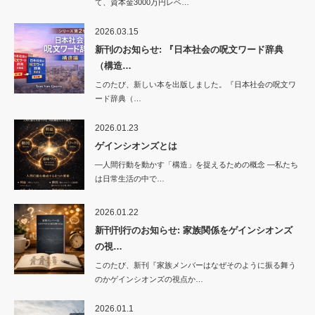
て、資本金3000万円レベ…
2026.03.15
新刊のお知らせ: 『日本社会の呪文ワード辞典
（構造…
このたび、新しい本を出版しました。『日本社会の呪文ワ
ード辞典（…
2026.01.23
ゲインシオンズとは
―人間行動を動かす「構造」を捉えるための概念 ―私たち
は日常生活の中で…
2026.01.22
新刊刊行のお知らせ: 家族関係をゲインシオンズ
の視…
このたび、新刊『家族メンバーはなぜそのように振る舞う
のかゲインシオンズの視点か…
2026.01.1