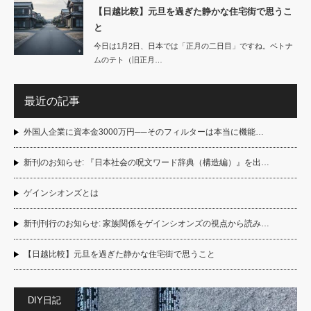
【日越比較】元旦を過ぎた静かな住宅街で思うこ
と
今日は1月2日、日本では「正月の二日目」ですね。ベトナ
ムのテト（旧正月…
最近の記事
外国人企業に資本金3000万円──そのフィルターは本当に機能…
新刊のお知らせ: 『日本社会の呪文ワード辞典（構造編）』を出…
ゲインシオンズとは
新刊刊行のお知らせ: 家族関係をゲインシオンズの視点から読み…
【日越比較】元旦を過ぎた静かな住宅街で思うこと
DIY日記