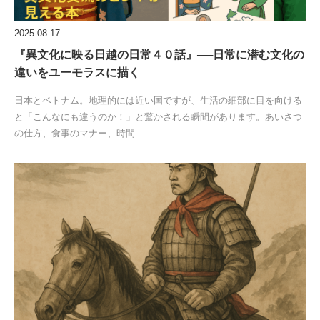
2025.08.17
『異文化に映る日越の日常４０話』──日常に潜む文化の
違いをユーモラスに描く
日本とベトナム。地理的には近い国ですが、生活の細部に目を向ける
と「こんなにも違うのか！」と驚かされる瞬間があります。あいさつ
の仕方、食事のマナー、時間…