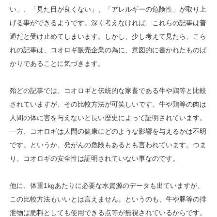
い」、「見た目が良くない」、「アレルギーの危険性」が取り上
げる事ができるようです。深く考えなければ、これらの記事は普
通だと受け止めてしまいます。しかし、少し考えて見たら、こら
れの記事は、コオロギ販売企業の為に、意図的に書かれたものば
かりであることに気づきます。
殆どの記事では、コオロギと伝統的な家畜である牛や鶏等と比較
されていますが、その比較方法が可笑しいです。牛や鶏等の肉は
人間の体に害を与えないと長い歴史によって証明されています。
一方、コオロギは人間の健康にどのような影響を与えるかは不明
です。というか、発がんの危険もあるとも言われています。つま
り、コオロギの安全性は証明されていない事なのです。
他に、体重1kgあたりに必要な水資源のデータも出ていますが、
この比較方法もいいとは言えません。というのも、牛や豚等の排
泄物は肥料としても使用できる点等が無視されているからです。