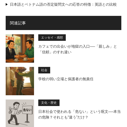
日本語とベトナム語の否定疑問文への応答の特徴：英語との比較
関連記事
エッセイ・感想
カフェでの出会いが地獄の入口──「親しみ」と
「信頼」のすれ違い
社会
学校の弱い立場と保護者の無責任
文化・歴史
日本社会で使われる「危ない」という呪文──本当
の危険？それとも“違う”だけ？