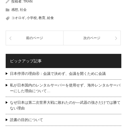
投稿者:
TRAN
感想
,
社会
コオロギ
,
小学校
,
教育
,
給食
前のページ
次のページ
ピックアップ記事
日本停滞の理由④：会議で決めず、会議を開くために会議
私が日本国内のレンタルサーバーを使用せず、海外レンタルサーバ
ーにした理由について…
なぜ日本は第二次世界大戦に敗れたのか―武器の強さだけでは勝て
ない理由
読書の目的について