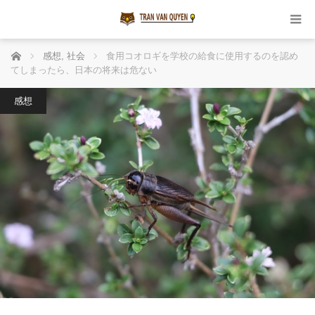
ホーム
感想
,
社会
食用コオロギを学校の給食に使用するのを認め
てしまったら、日本の将来は危ない
感想