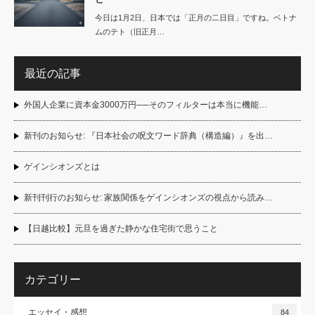
今日は1月2日、日本では「正月の二日目」ですね。ベトナ
ムのテト（旧正月…
最近の記事
外国人企業に資本金3000万円──そのフィルターは本当に機能…
新刊のお知らせ: 『日本社会の呪文ワード辞典（構造編）』を出…
ゲインシオンズとは
新刊刊行のお知らせ: 家族関係をゲインシオンズの視点から読み…
【日越比較】元旦を過ぎた静かな住宅街で思うこと
カテゴリー
エッセイ・感想
84