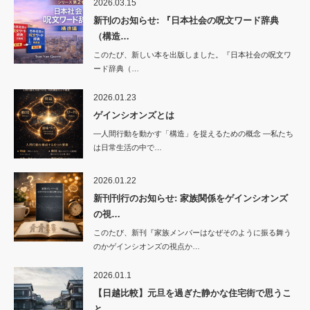
2026.03.15
新刊のお知らせ: 『日本社会の呪文ワード辞典
（構造…
このたび、新しい本を出版しました。『日本社会の呪文ワ
ード辞典（…
2026.01.23
ゲインシオンズとは
―人間行動を動かす「構造」を捉えるための概念 ―私たち
は日常生活の中で…
2026.01.22
新刊刊行のお知らせ: 家族関係をゲインシオンズ
の視…
このたび、新刊『家族メンバーはなぜそのように振る舞う
のかゲインシオンズの視点か…
2026.01.1
【日越比較】元旦を過ぎた静かな住宅街で思うこ
と