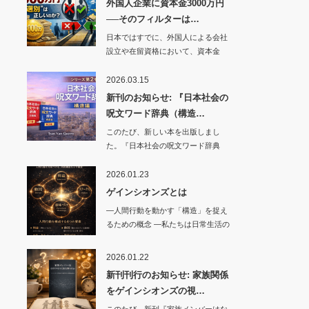
外国人企業に資本金3000万円
──そのフィルターは…
日本ではすでに、外国人による会社
設立や在留資格において、資本金
3000万円レベ…
2026.03.15
新刊のお知らせ: 『日本社会の
呪文ワード辞典（構造…
このたび、新しい本を出版しまし
た。『日本社会の呪文ワード辞典
（…
2026.01.23
ゲインシオンズとは
―人間行動を動かす「構造」を捉え
るための概念 ―私たちは日常生活の
中で…
2026.01.22
新刊刊行のお知らせ: 家族関係
をゲインシオンズの視…