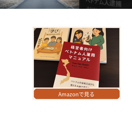
【日越比較】元旦を過ぎた静かな住宅街
なぜ「ベトナム人＝怖い」
で思うこと
ジができたのか？