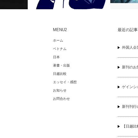
MENU2
最近の記事
私が日本国
というイメー
ベトナム人の悪い癖その２：変な噂が好
ホーム
せず、海外
き！デマをすぐに信じてしまう人が多
外国人企
について…
ベトナム
い。
日本
著書・出版
新刊のお
日越比較
エッセイ・感想
ゲインシ
お知らせ
お問合わせ
新刊刊行
【日越比