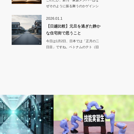
このたび、新刊『家族メンバーはな
ぜそのように振る舞うのかゲインシ
オンズの視点か…
2026.01.1
【日越比較】元旦を過ぎた静か
な住宅街で思うこと
今日は1月2日、日本では「正月の二
日目」ですね。ベトナムのテト（旧
正月…
感想