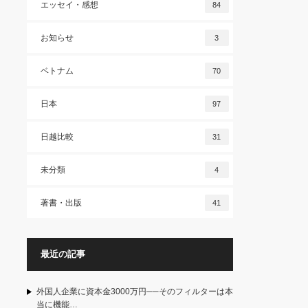
エッセイ・感想
84
お知らせ
3
ベトナム
70
日本
97
日越比較
31
未分類
4
著書・出版
41
最近の記事
外国人企業に資本金3000万円──そのフィルターは本
当に機能…