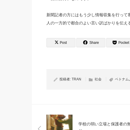
新聞記者の方にはもう少し情報収集を行って
人の一方的で都合のよい言い訳ばかりを伝え
Post
Share
Pocket
投稿者:
TRAN
社会
ベトナム
学校の弱い立場と保護者の