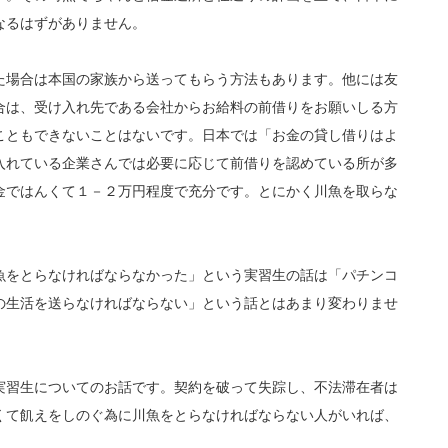
なるはずがありません。
た場合は本国の家族から送ってもらう方法もあります。他には友
合は、受け入れ先である会社からお給料の前借りをお願いしる方
こともできないことはないです。日本では「お金の貸し借りはよ
入れている企業さんでは必要に応じて前借りを認めている所が多
金ではんくて１－２万円程度で充分です。とにかく川魚を取らな
魚をとらなければならなかった」という実習生の話は「パチンコ
の生活を送らなければならない」という話とはあまり変わりませ
実習生についてのお話です。契約を破って失踪し、不法滞在者は
くて飢えをしのぐ為に川魚をとらなければならない人がいれば、