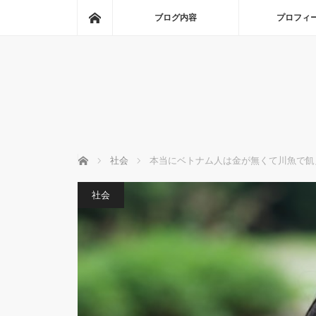
ホーム
ブログ内容
プロフィ
ホーム
社会
本当にベトナム人は金が無くて川魚で飢
社会