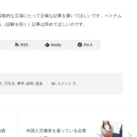
客観的な立場にたって正確な記事を書いてほしいです。ベトナム
る（誤解を招く）記事は辞めてほしいのです。
RSS
feedly
Pin it
人
,
万引き
,
事件
,
給料
,
賃金
コメント:
0
無責
外国人労働者を雇っている企業