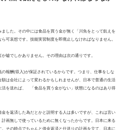
みました。その中には食品を買う金が無く「川魚をとって飢えを
なら可哀想です。技能実習制度を即廃止しなければなりません。
言か嘘でしかありません。その理由は次の通りです。
の報酬(収入)が保証されているからです。つまり、仕事をしな
金額は会社によって変わるかもしれませんが、日本で普通の生活
生活を送れば、 「食品を買う金がない」状態になるのはあり得
借金を返済した為だとかと説明する人は多いですが、これは言い
、計画無しで使っているために無くなったからです。日本に来る
す。その時点でちゃんと借金返済と仕送りの計画を立て、日本に