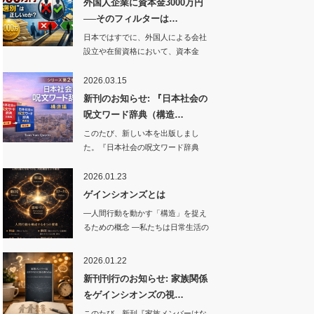
外国人企業に資本金3000万円
──そのフィルターは…
日本ではすでに、外国人による会社
設立や在留資格において、資本金
3000万円レベ…
2026.03.15
新刊のお知らせ: 『日本社会の
呪文ワード辞典（構造…
このたび、新しい本を出版しまし
た。『日本社会の呪文ワード辞典
（…
2026.01.23
ゲインシオンズとは
―人間行動を動かす「構造」を捉え
るための概念 ―私たちは日常生活の
中で…
2026.01.22
新刊刊行のお知らせ: 家族関係
をゲインシオンズの視…
このたび、新刊『家族メンバーはな