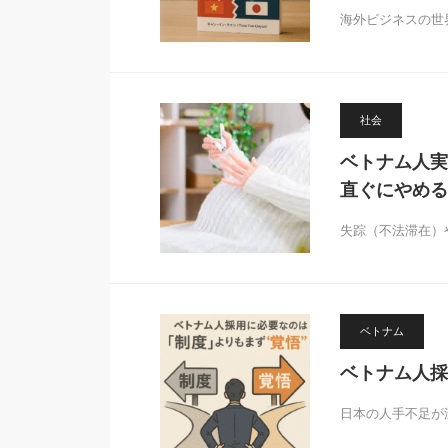
海外ビジネスの世
社会
ベトナム人実
直ぐにやめる
失踪（不法滞在）
ベトナム
ベトナム人採
日本の人手不足が