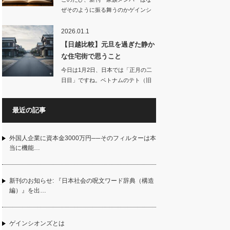
ぜそのように振る舞うのかゲインシ
オンズの視点か…
2026.01.1
【日越比較】元旦を過ぎた静か
な住宅街で思うこと
今日は1月2日、日本では「正月の二
日目」ですね。ベトナムのテト（旧
正月…
最近の記事
外国人企業に資本金3000万円──そのフィルターは本
当に機能…
新刊のお知らせ: 『日本社会の呪文ワード辞典（構造
編）』を出…
ゲインシオンズとは