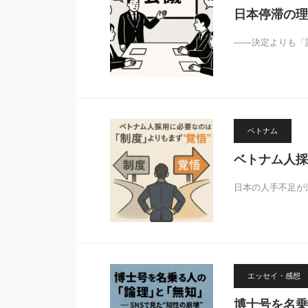
日本停滞の理
――決定よりも「
ベトナム
ベトナム人採
日本の人手不足が
エッセイ・感想
博士号を名乗