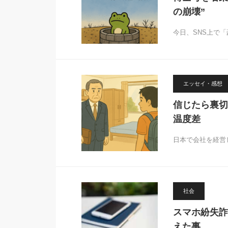
の崩壊”
今日、SNS上で
エッセイ・感想
信じたら裏切
温度差
日本で会社を経営
社会
スマホ紛失詐
えた事