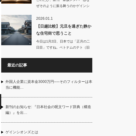
ぜそのように振る舞うのかゲインシ
オンズの視点か…
2026.01.1
【日越比較】元旦を過ぎた静か
な住宅街で思うこと
今日は1月2日、日本では「正月の二
日目」ですね。ベトナムのテト（旧
正月…
最近の記事
外国人企業に資本金3000万円──そのフィルターは本
当に機能…
新刊のお知らせ: 『日本社会の呪文ワード辞典（構造
編）』を出…
ゲインシオンズとは