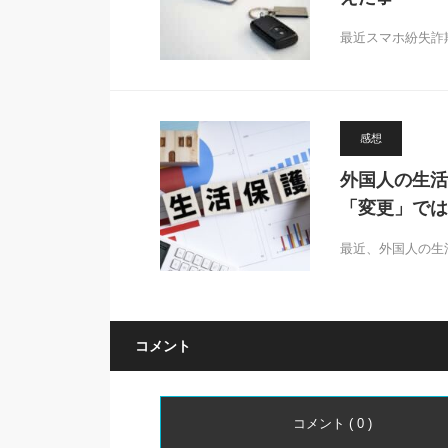
最近スマホ紛失詐
感想
外国人の生活
「変更」では
最近、外国人の生活
コメント
コメント ( 0 )