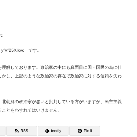
vc
v=yfVfB5XIkvc です。
を理解しております。政治家の中にも真面目に国・国民の為に仕
しかし、上記のような政治家の存在で政治家に対する信頼を失わ
、北朝鮮の政治家が悪いと批判している方がいますが、民主主義
ることをわすれてはいけません。
RSS
feedly
Pin it