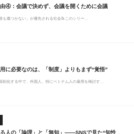
由④：会議で決めず、会議を開くために会議
誰も傷つかない」が優先される社会📝このシリー…
用に必要なのは、「制度」よりもまず“覚悟”
深刻化する中で、外国人、特にベトナム人の雇用を検討す…
る人の「論理」と「無知」——SNSで見た“知性