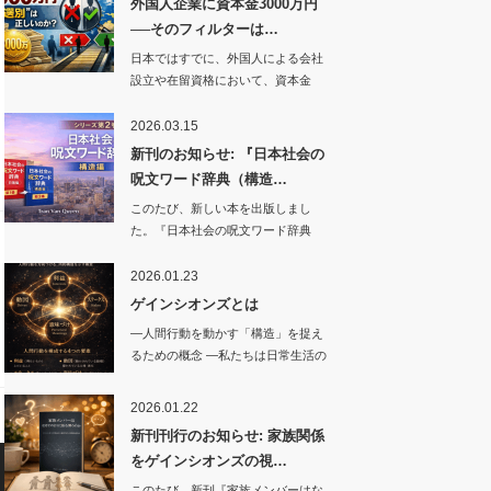
外国人企業に資本金3000万円
──そのフィルターは…
日本ではすでに、外国人による会社
設立や在留資格において、資本金
3000万円レベ…
2026.03.15
新刊のお知らせ: 『日本社会の
呪文ワード辞典（構造…
このたび、新しい本を出版しまし
た。『日本社会の呪文ワード辞典
（…
2026.01.23
ゲインシオンズとは
―人間行動を動かす「構造」を捉え
るための概念 ―私たちは日常生活の
中で…
2026.01.22
新刊刊行のお知らせ: 家族関係
をゲインシオンズの視…
このたび、新刊『家族メンバーはな