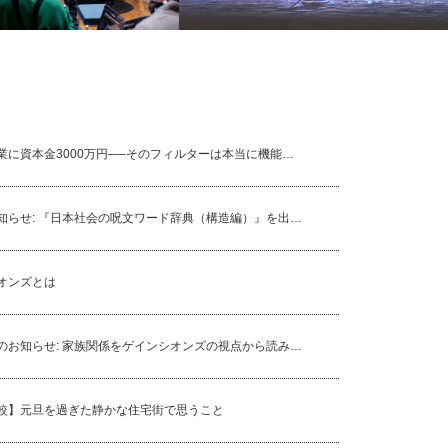
フランス留学の夢を
仮想通貨の大手交換所が破綻
ついて
業に資本金3000万円──そのフィルターは本当に機能…
知らせ: 『日本社会の呪文ワード辞典（構造編）』を出…
オンズとは
のお知らせ: 家族関係をゲインシオンズの視点から読み…
較】元旦を過ぎた静かな住宅街で思うこと