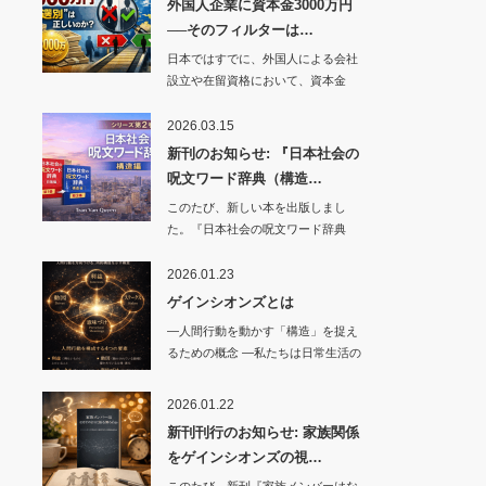
外国人企業に資本金3000万円
──そのフィルターは…
日本ではすでに、外国人による会社
設立や在留資格において、資本金
3000万円レベ…
2026.03.15
新刊のお知らせ: 『日本社会の
呪文ワード辞典（構造…
このたび、新しい本を出版しまし
た。『日本社会の呪文ワード辞典
（…
2026.01.23
ゲインシオンズとは
―人間行動を動かす「構造」を捉え
るための概念 ―私たちは日常生活の
中で…
2026.01.22
新刊刊行のお知らせ: 家族関係
をゲインシオンズの視…