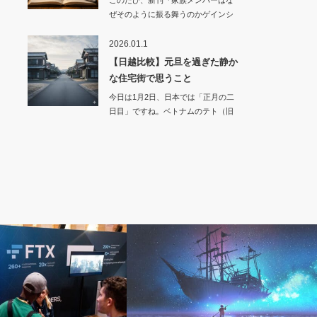
このたび、新刊『家族メンバーはな
ぜそのように振る舞うのかゲインシ
オンズの視点か…
2026.01.1
【日越比較】元旦を過ぎた静か
な住宅街で思うこと
今日は1月2日、日本では「正月の二
日目」ですね。ベトナムのテト（旧
正月…
感想