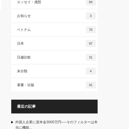
エッセイ・感想
84
お知らせ
3
ベトナム
70
日本
97
日越比較
31
未分類
4
著書・出版
41
最近の記事
外国人企業に資本金3000万円──そのフィルターは本
当に機能…