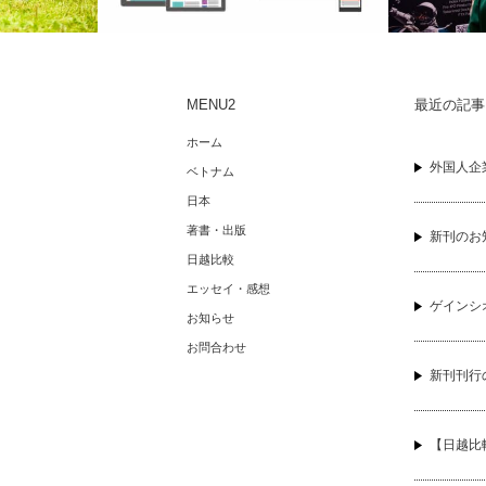
MENU2
最近の記事
日本は「受け
暇つぶしでウェブサイトを最適化してみ
アメリカの
ホーム
ました。
したことに
外国人企
ベトナム
日本
著書・出版
新刊のお
日越比較
エッセイ・感想
ゲインシ
お知らせ
お問合わせ
新刊刊行
【日越比