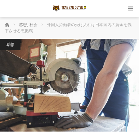
ホーム
感想
,
社会
外国人労働者の受け入れは日本国内の賃金を低
下させる悪循環
感想