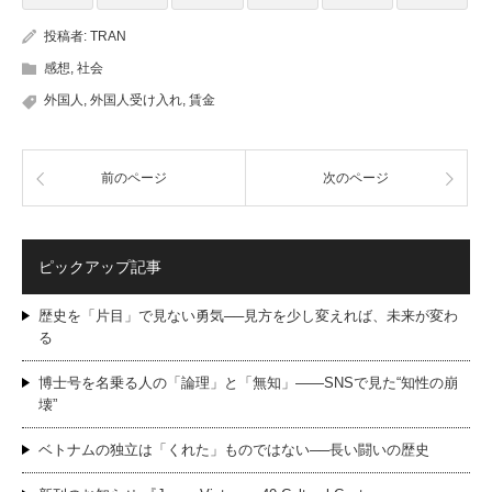
投稿者:
TRAN
感想
,
社会
外国人
,
外国人受け入れ
,
賃金
前のページ
次のページ
ピックアップ記事
歴史を「片目」で見ない勇気──見方を少し変えれば、未来が変わ
る
博士号を名乗る人の「論理」と「無知」——SNSで見た“知性の崩
壊”
ベトナムの独立は「くれた」ものではない──長い闘いの歴史