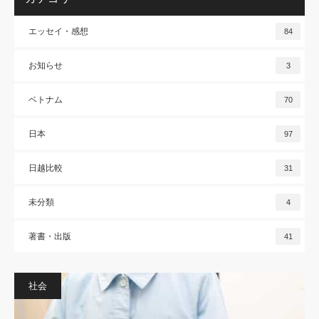
エッセイ・感想
84
お知らせ
3
ベトナム
70
日本
97
日越比較
31
未分類
4
著書・出版
41
社会