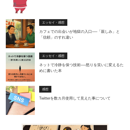
エッセイ・感想
カフェでの出会いが地獄の入口──「親しみ」と
「信頼」のすれ違い
エッセイ・感想
ネットで冷静を保つ技術──怒りを笑いに変えるた
めに書いた本
感想
Twitterを数カ月使用して見えた事について