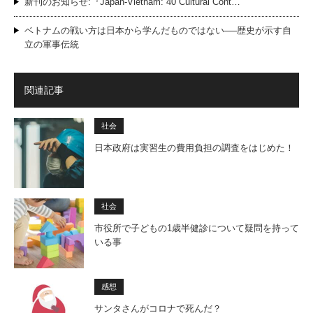
新刊のお知らせ:『Japan-Vietnam: 40 Cultural Cont…
ベトナムの戦い方は日本から学んだものではない──歴史が示す自
立の軍事伝統
関連記事
社会
日本政府は実習生の費用負担の調査をはじめた！
社会
市役所で子どもの1歳半健診について疑問を持って
いる事
感想
サンタさんがコロナで死んだ？