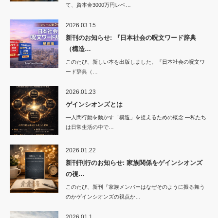
て、資本金3000万円レベ…
2026.03.15
新刊のお知らせ: 『日本社会の呪文ワード辞典
（構造…
このたび、新しい本を出版しました。『日本社会の呪文ワ
ード辞典（…
2026.01.23
ゲインシオンズとは
―人間行動を動かす「構造」を捉えるための概念 ―私たち
は日常生活の中で…
2026.01.22
新刊刊行のお知らせ: 家族関係をゲインシオンズ
の視…
このたび、新刊『家族メンバーはなぜそのように振る舞う
のかゲインシオンズの視点か…
2026.01.1